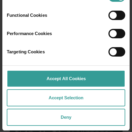
西オーストラリア州の驚くべき景観を横断す
る大冒険で、オープンロードならではの魅力
Functional Cookies
を体験してみませんか。 まずは、オーストラ
リアで最も太陽が降り注ぐ州都で文化ハブと
しても繁栄しているパースから。パースは、
Performance Cookies
魅力的な自然スポットや想像力豊かなグルメ
シーンを楽しめる、のんびりとした旅の初め
Targeting Cookies
にぴったりの街です。
もっと読む
もっと読む
Accept All Cookies
Accept Selection
西オーストラリア州政府観光局は、西オースト
ラリア州で古代から生活を営み、世代を超えて
Deny
この地を守り続けてきたアボリジナルピープル
の歴史と、過去および現在の長老たちに敬意を