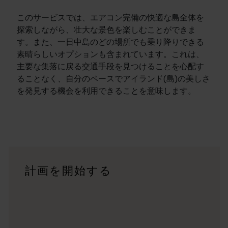
このサービスでは、エアコン完備の快適な島全体を
探索しながら、壮大な景色を楽しむことができま
す。また、一日中島のどの場所でも乗り降りできる
素晴らしいオプションも含まれています。これは、
主要な集落に戻る交通手段を見つけることを心配す
ることなく、自分のペースでアイランド(島)の美しさ
を発見する機会を利用できることを意味します。
旅程
<p>西オーストラリア州の驚くべき景観を横断する大冒険で
旅行記
計画を開始する
<p>あなたの旅のスタイルはどのようなものでしょうか？<br
トリップ・プランナー
有名な観光地を訪ねる、思い出に残るドライブ旅行をする、そし