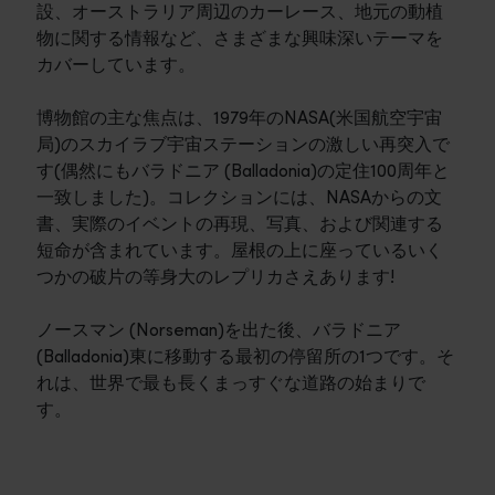
設、オーストラリア周辺のカーレース、地元の動植
物に関する情報など、さまざまな興味深いテーマを
カバーしています。
博物館の主な焦点は、1979年のNASA(米国航空宇宙
局)のスカイラブ宇宙ステーションの激しい再突入で
す(偶然にもバラドニア (Balladonia)の定住100周年と
一致しました)。コレクションには、NASAからの文
書、実際のイベントの再現、写真、および関連する
短命が含まれています。屋根の上に座っているいく
つかの破片の等身大のレプリカさえあります!
ノースマン (Norseman)を出た後、バラドニア
(Balladonia)東に移動する最初の停留所の1つです。そ
れは、世界で最も長くまっすぐな道路の始まりで
す。
旅程