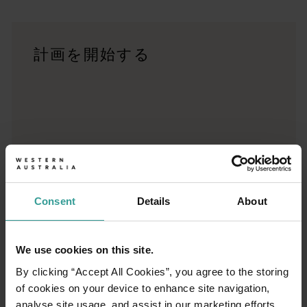
<p>西オーストラリア州の驚くべき景観を横断する大冒険で
旅行記
計画を開始する
<p>あなたの旅のスタイルはどのようなものでしょうか？<br
トリップ・プランナー
有名な観光地を訪ねる、思い出に残るドライブ旅行をする、そし
Consent
Details
About
We use cookies on this site.
By clicking “Accept All Cookies”, you agree to the storing
of cookies on your device to enhance site navigation,
analyse site usage, and assist in our marketing efforts.