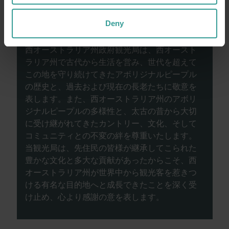
Deny
西オーストラリア州政府観光局は、西オースト
ラリア州で古代から生活を営み、世代を超えて
この地を守り続けてきたアボリジナルピープル
の歴史と、過去および現在の長老たちに敬意を
表します。また、西オーストラリア州のアボリ
ジナルピープルの多様性と、太古の昔から大切
に受け継がれてきたカントリー、文化、そして
コミュニティとの不変の絆を尊重いたします。
当観光局は、先住民の皆様が継承してこられた
豊かな文化と多大な貢献があったからこそ、西
オーストラリア州が世界中から観光客を惹きつ
ける有名な目的地へと成長できたことを深く受
け止め、心より感謝の意を表します。