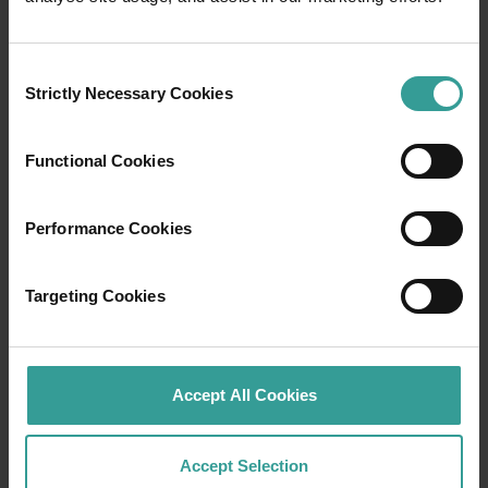
Consent
01
Strictly Necessary Cookies
/
03
Selection
Functional Cookies
旅程
西オーストラリア州の驚くべき景観を横断す
Performance Cookies
る大冒険で、オープンロードならではの魅力
を体験してみませんか。 まずは、オーストラ
Targeting Cookies
リアで最も太陽が降り注ぐ州都で文化ハブと
しても繁栄しているパースから。パースは、
魅力的な自然スポットや想像力豊かなグルメ
シーンを楽しめる、のんびりとした旅の初め
Accept All Cookies
にぴったりの街です。
Accept Selection
もっと読む
もっと読む