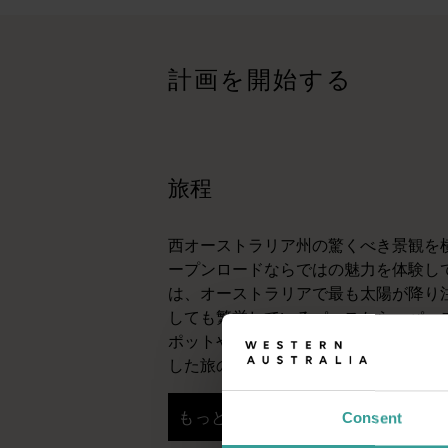
<p>西オーストラリア州の驚くべき景観を横断する大冒険で
旅行記
<p>あなたの旅のスタイルはどのようなものでしょうか？<br
計画を開始する
トリップ・プランナー
有名な観光地を訪ねる、思い出に残るドライブ旅行をする、そし
旅程
西オーストラリア州の驚くべき景観を
ープンロードならではの魅力を体験して
は、オーストラリアで最も太陽が降り
しても繁栄しているパースから。パー
ポットや想像力豊かなグルメシーンを
した旅の初めにぴったりの街です。
もっと読む
Consent
もっと読む