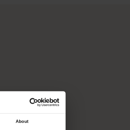
は、オーストラリアで最も太陽が降り注ぐ州都で文化ハブとして
離れた自然の中でくつろぎたい方、文化に触れながら世界一流の料
ようなやってみたいことや行ってみたい場所のリストを整理して
About