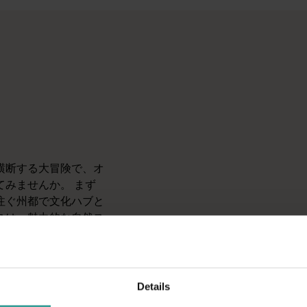
、オープンロードならではの魅力を体験してみませんか。 まず
> <br> 豪華な宿泊施設で素敵な景色を楽しみたい方、人里
て人里から遠く離れたところにある本当の大自然を訪れる。その
横断する大冒険で、オ
みませんか。 まず
注ぐ州都で文化ハブと
スは、魅力的な自然ス
楽しめる、のんびりと
Details