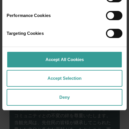
魅力的な自然スポットや想像力豊かなグルメ
シーンを楽しめる、のんびりとした旅の初め
Performance Cookies
にぴったりの街です。
Targeting Cookies
もっと読む
もっと読む
Accept All Cookies
西オーストラリア州政府観光局は、西オースト
ラリア州で古代から生活を営み、世代を超えて
Accept Selection
この地を守り続けてきたアボリジナルピープル
の歴史と、過去および現在の長老たちに敬意を
表します。また、西オーストラリア州のアボリ
Deny
ジナルピープルの多様性と、太古の昔から大切
に受け継がれてきたカントリー、文化、そして
コミュニティとの不変の絆を尊重いたします。
当観光局は、先住民の皆様が継承してこられた