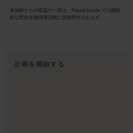
各体験からの収益の一部は、Passel Estate での継続
的な野生生物保護活動に直接寄付されます。
旅程
<p>西オーストラリア州の驚くべき景観を横断する大冒険で
旅行記
計画を開始する
<p>あなたの旅のスタイルはどのようなものでしょうか？<br
トリップ・プランナー
有名な観光地を訪ねる、思い出に残るドライブ旅行をする、そし