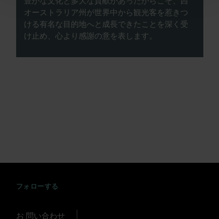
豊かな文化と多大な貢献があったからこそ、西
オーストラリア州が世界中から観光客を惹きつ
ける有名な目的地へと成長できたことを深く受
け止め、心より感謝の意を表します。
INSTAGRAM
FACEBOOK
TWITTER
TIKTOK
YOUTUBE
フォローする
お 問い合わせ