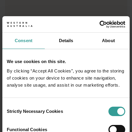
Consent
Details
About
We use cookies on this site.
01
/
03
By clicking “Accept All Cookies”, you agree to the storing
of cookies on your device to enhance site navigation,
旅程
analyse site usage, and assist in our marketing efforts.
西オーストラリア州の驚くべき景観を横断す
Consent
る大冒険で、オープンロードならではの魅力
Strictly Necessary Cookies
Selection
を体験してみませんか。 まずは、オーストラ
リアで最も太陽が降り注ぐ州都で文化ハブと
Functional Cookies
しても繁栄しているパースから。パースは、