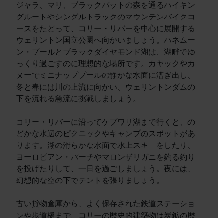
ジャラ、マリ、ブラックバットの森を通るハイキン
グルートやシングルトラックのマウンテンバイクコ
ースをたどって、コリー・リバーを中心に展開する
ウェリントン国立公園へ向かいましょう。ハネムー
ン・プールとブラックダイヤモンド湖は、湖畔でゆ
っくり過ごすのに理想的な場所です。カヤックやカ
ヌーでミニナッププールの静かな水面に漕ぎ出し、
冬と春には川の上流に向かい、ウェリントンダムの
下を流れる急流に挑戦しましょう。
コリー・リバーに沿ってケプワリ湖まで行くと、の
どかな水辺のピクニックやキャンプのスポットがあ
ります。湖の滑らかな水面で水上スキーをしたり、
ヨーロピアン・パーチやマロンザリガニを釣る釣り
を投げたりして、一日を過ごしましょう。夜には、
幻想的な空の下でテントを張りましょう。
古い貨物倉庫から、よく保存された鉄道ステーショ
ンや歩道橋まで、コリーの歴史的建築物は炭鉱の歴