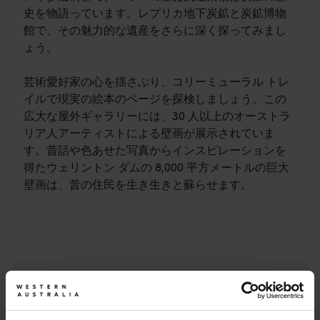
史を物語っています。レプリカ地下炭鉱と炭鉱博物
館で、その魅力的な遺産をさらに深く探ってみまし
ょう。
芸術愛好家の心を揺さぶり、コリーミューラル トレ
イルで現実の絵本のページを探検しましょう。この
広大な屋外ギャラリーには、30 人以上のオーストラ
リア人アーティストによる壁画が展示されていま
す。昔話や色あせた写真からインスピレーションを
得たウェリントン ダムの 8,000 平方メートルの巨大
壁画は、昔の住民を生き生きと蘇らせます。
旅程
<p>西オーストラリア州の驚くべき景観を横断する大冒険で
旅行記
計画を開始する
<p>あなたの旅のスタイルはどのようなものでしょうか？<br