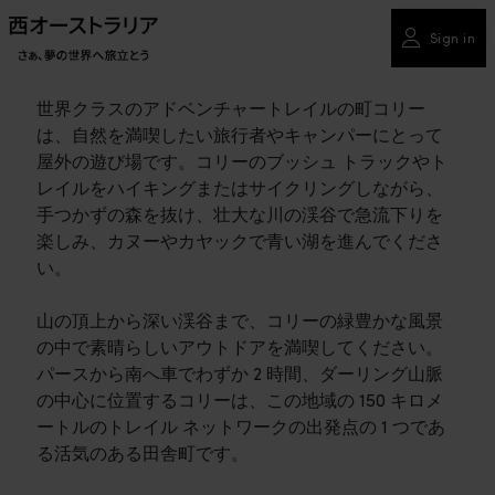
Sign in
世界クラスのアドベンチャートレイルの町コリー
は、自然を満喫したい旅行者やキャンパーにとって
屋外の遊び場です。コリーのブッシュ トラックやト
レイルをハイキングまたはサイクリングしながら、
手つかずの森を抜け、壮大な川の渓谷で急流下りを
楽しみ、カヌーやカヤックで青い湖を進んでくださ
い。
山の頂上から深い渓谷まで、コリーの緑豊かな風景
の中で素晴らしいアウトドアを満喫してください。
パースから南へ車でわずか 2 時間、ダーリング山脈
の中心に位置するコリーは、この地域の 150 キロメ
ートルのトレイル ネットワークの出発点の 1 つであ
る活気のある田舎町です。