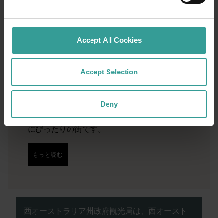
旅程
Accept All Cookies
西オーストラリア州の驚くべき景観を横断す
る大冒険で、オープンロードならではの魅力
を体験してみませんか。 まずは、オーストラ
Accept Selection
リアで最も太陽が降り注ぐ州都で文化ハブと
しても繁栄しているパースから。パースは、
Deny
魅力的な自然スポットや想像力豊かなグルメ
シーンを楽しめる、のんびりとした旅の初め
にぴったりの街です。
もっと読む
もっと読む
西オーストラリア州政府観光局は、西オースト