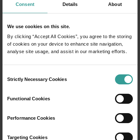
トリップ・プランナー
Consent
Details
About
有名な観光地を訪ねる、思い出に残るドライブ旅行をする、そし
We use cookies on this site.
By clicking “Accept All Cookies”, you agree to the storing
of cookies on your device to enhance site navigation,
analyse site usage, and assist in our marketing efforts.
Consent
Strictly Necessary Cookies
Selection
Functional Cookies
Performance Cookies
01
/
03
Targeting Cookies