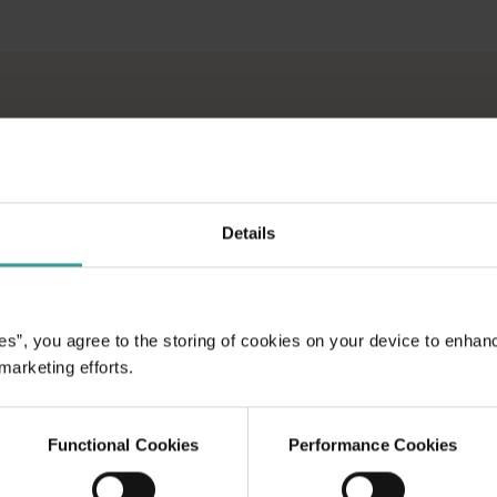
、オープンロードならではの魅力を体験してみませんか。 まず
> <br> 豪華な宿泊施設で素敵な景色を楽しみたい方、人里
て人里から遠く離れたところにある本当の大自然を訪れる。その
Details
横断する大冒険で、オ
みませんか。 まず
es”, you agree to the storing of cookies on your device to enhan
注ぐ州都で文化ハブと
 marketing efforts.
スは、魅力的な自然ス
楽しめる、のんびりと
Functional Cookies
Performance Cookies