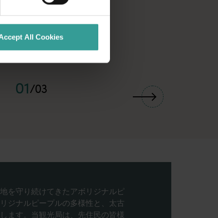
Accept All Cookies
01
/
03
地を守り続けてきたアボリジナルピ
リジナルピープルの多様性と、太古
します。当観光局は、先住民の皆様