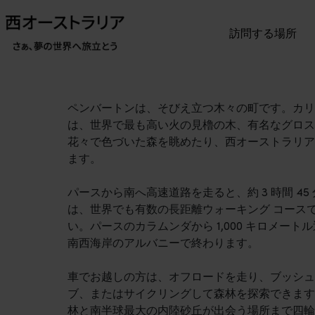
訪問する場所
ペンバートンは、そびえ立つ木々の町です。カリ
は、世界で最も高い火の見櫓の木、有名なグロス
花々で色づいた森を眺めたり、西オーストラリア
ます。
パースから南へ高速道路を走ると、約 3 時間 4
は、世界でも有​​数の長距離ウォーキング コー
い。パースのカラムンダから 1,000 キロメー
南西海岸のアルバニーで終わります。
車でお越しの方は、オフロードを走り、ブッシュ
ブ、またはサイクリングして森林を探索できます
林と南半球最大の内陸砂丘が出会う場所まで四輪