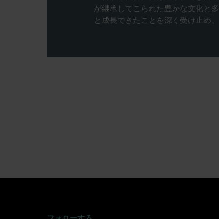
が継承してこられた豊かな文化と多
と成長できたことを深く受け止め、
INSTAGRAM
FACEBOOK
TWITTER
TIKTOK
YOUTUBE
フォローする