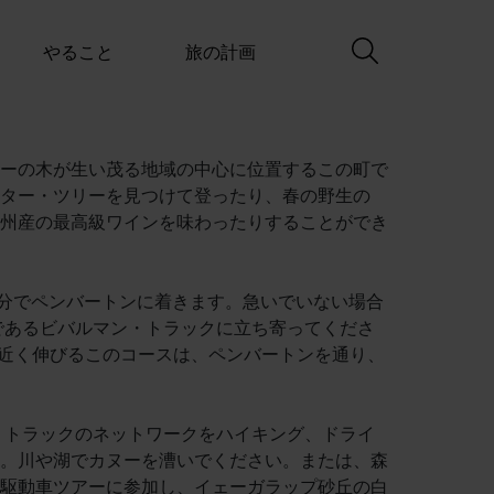
やること
旅の計画
ーの木が生い茂る地域の中心に位置するこの町で
ター・ツリーを見つけて登ったり、春の野生の
州産の最高級ワインを味わったりすることができ
5 分でペンバートンに着きます。急いでいない場合
スであるビバルマン・トラックに立ち寄ってくださ
トル近く伸びるこのコースは、ペンバートンを通り、
 トラックのネットワークをハイキング、ドライ
。川や湖でカヌーを漕いでください。または、森
駆動車ツアーに参加し、イェーガラップ砂丘の白