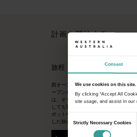
旅程
<p>西オーストラリア州の驚くべき景観を横断する大冒険で
旅行記
<p>あなたの旅のスタイルはどのようなものでしょうか？<br
計画を開始する
トリップ・プランナー
有名な観光地を訪ねる、思い出に残るドライブ旅行をする、そし
Consent
旅程
西オーストラリア州の驚くべき景観を
We use cookies on this site.
ープンロードならではの魅力を体験して
By clicking “Accept All Cooki
は、オーストラリアで最も太陽が降り
site usage, and assist in our
しても繁栄しているパースから。パー
ポットや想像力豊かなグルメシーンを
Consent
した旅の初めにぴったりの街です。
Strictly Necessary Cookies
Selection