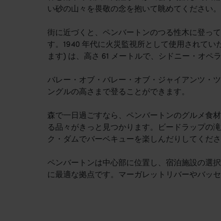
い砂の山々を畏敬の念を抱いて眺めてください。
街に近づくと、ペンバートンのつる性木に登って
す。1940 年代に火災監視所として使用されてい
ます) は、高さ 61 メートルで、シドニー・オ
バレー・オブ・バレー・オブ・ジャイアンツ・ツ
ングルの高さまで登ることができます。
森で一日過ごすなら、ペンバートンのグルメ食材
る品々がきっと見つかります。ビードラップの滝
ク・ダムでバーベキューを楽しんだりしてくださ
ペンバートンは中心部に位置し、宿泊施設の選択
に最適な拠点です。マーガレットリバーやバッセル