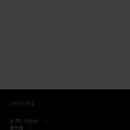
1.7キロメートルの散歩や電車に乗ったら、海
中展望塔 (Underwater Observatory)は階段や
エレベーターで海底まで8メートルの急降下を
するように勧めます。11の覗き窓を通して、ダ
イビングスーツを着ることなく、鮮やかな色
の亜熱帯サンゴとスポンジの森、そして海洋
生物の多様性に驚嘆することができます。
夏のアイアンマン西オーストラリア州トライ
アスロンに合わせて訪問し、過酷な3.6キロメ
ートルの桟橋の泳ぎに取り組む世界最高のア
イアンマンと女性の光景を目撃してくださ
い。
INSTAGRAM
FACEBOOK
TWITTER
TIKTOK
YOUTUBE
フォローする
お 問い合わせ
著作権