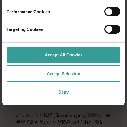
ウェーブ・ロック
<p>西オーストラリアの海岸線は世界中のサーファーたちを
Performance Cookies
エスペランス
<p>エスペランスは、オーストラリアを象徴する休暇への入
Targeting Cookies
Accept All Cookies
01
Accept Selection
/
07
バッスルトン桟橋 (Busselton
Deny
Jetty)
バッスルトン桟橋 (Busselton Jetty)体験は、南
半球で最も長い木材が積み上げられた桟橋