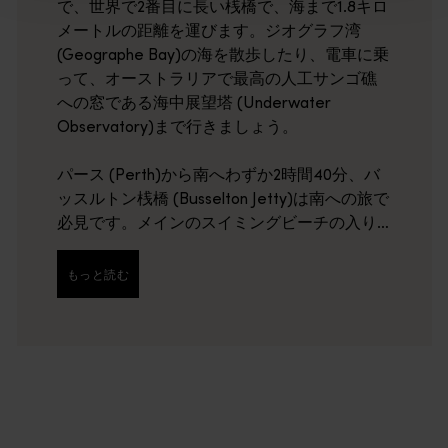
で、世界で2番目に長い桟橋で、海まで1.8キロ
メートルの距離を運びます。ジオグラフ湾
(Geographe Bay)の海を散歩したり、電車に乗
って、オーストラリアで最高の人工サンゴ礁
への窓である海中展望塔 (Underwater
Observatory)まで行きましょう。
パース (Perth)から南へわずか2時間40分、バ
ッスルトン桟橋 (Busselton Jetty)は南への旅で
必見です。メインのスイミングビーチの入り
口は、バッセルトン (Busselton)の賑やかな町
の中心部から歩いてすぐです。
もっと読む
もっと読む
150年以上前に建てられたこの桟橋は、2,700万
豪ドルの改修工事が行われ、解釈的なディス
プレイとシェルター、魚の清掃ベイ、水泳プ
ラットフォーム、遺産の彫刻が追加されまし
た。