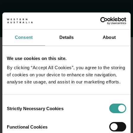
Consent
Details
About
バッスルトン桟橋 (Busselton Jetty)
バッスルトン桟橋 (Busselton Jetty)体験は、南半
We use cookies on this site.
ダンズボロー
さあ、ロードトリップで自分探
<p>西オーストラリア州の低木地帯とビーチが接する場所は
By clicking “Accept All Cookies”, you agree to the storing
しの旅を！
of cookies on your device to enhance site navigation,
Explore caves
analyse site usage, and assist in our marketing efforts.
<p>Explorers who venture underground to grand caverns and ma
ホエールウォッチング
Consent
<p>毎年5月から12月にかけて西オーストラリア州の南西部か
Strictly Necessary Cookies
Selection
マーガレットリバー
<p>世界のワイン産地の中で、これほどまでに素晴らしい宝
Functional Cookies